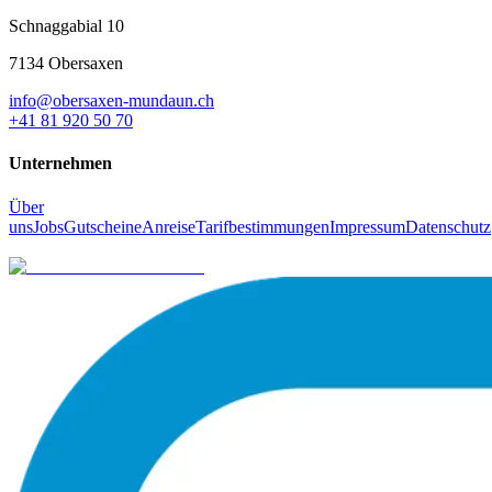
Schnaggabial 10
7134 Obersaxen
info@obersaxen-mundaun.ch
+41 81 920 50 70
Unternehmen
Über
uns
Jobs
Gutscheine
Anreise
Tarifbestimmungen
Impressum
Datenschutz