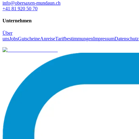
info@obersaxen-mundaun.ch
+41 81 920 50 70
Unternehmen
Über
uns
Jobs
Gutscheine
Anreise
Tarifbestimmungen
Impressum
Datenschutz